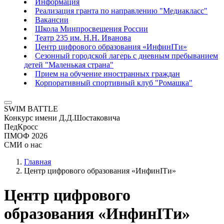
Информация
Реализация гранта по направлению "Медиакласс"
Вакансии
Школа Минпросвещения России
Театр 235 им. Н.Н. Иванова
Центр цифрового образования «ИнфинITи»
Сезонный городской лагерь с дневным пребыванием
детей "Маленькая страна"
Прием на обучение иностранных граждан
Корпоративный спортивный клуб "Ромашка"
SWIM BATTLE
Конкурс имени Д.Д.Шостаковича
ПедКросс
ПМОФ 2026
СМИ о нас
Главная
Центр цифрового образования «ИнфинITи»
Центр цифрового
образования «ИнфинITи»