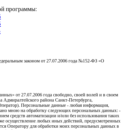
ой программы:
6
6
6
едеральным законом от 27.07.2006 года №152-ФЗ «О
ных» от 27.07.2006 года свободно, своей волей и в своем
а Адмиралтейского района Санкт-Петербурга,
- Оператор). Персональные данные - любая информация,
дано мною на обработку следующих персональных данных: -
ием средств автоматизации и/или без использования таких
 также осуществление любых иных действий, предусмотренных
тся Оператору для обработки моих персональных данных в