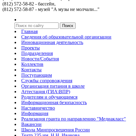
(812) 572-58-82 - бассейн,
(812) 572-58-87 - музей "А музы не молчали..."
Главная
Сведения об образовательной организации
Инновационная деятельность
Проекты
Подразделения
Новости/События
Коллектив
Контакты
Поступающим
Службы сопровождения
Организация питания в школе
Аттестация (ГИА\ВПР)
Родителям и обучающимся
Информационная безопасность
Наставничество
Информация
Реализация гранта по направлению "Медиакласс"
Вакансии
Школа Минпросвещения России
Театр 235 им. Н.Н. Иванова