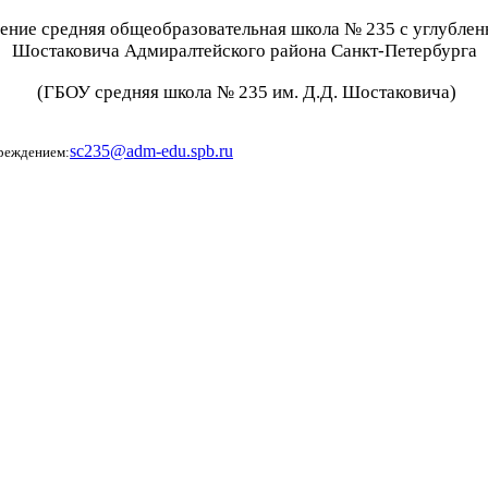
дение средняя общеобразовательная школа № 235 с углубл
Шостаковича Адмиралтейского района Санкт-Петербурга
(ГБОУ средняя школа № 235 им. Д.Д. Шостаковича)
sc235@adm-edu.spb.ru
чреждением: