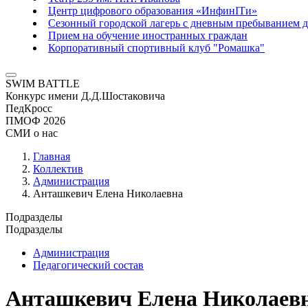
Центр цифрового образования «ИнфинITи»
Сезонный городской лагерь с дневным пребыванием д
Прием на обучение иностранных граждан
Корпоративный спортивный клуб "Ромашка"
SWIM BATTLE
Конкурс имени Д.Д.Шостаковича
ПедКросс
ПМОФ 2026
СМИ о нас
Главная
Коллектив
Администрация
Анташкевич Елена Николаевна
Подразделы
Подразделы
Администрация
Педагогический состав
Анташкевич Елена Николаев