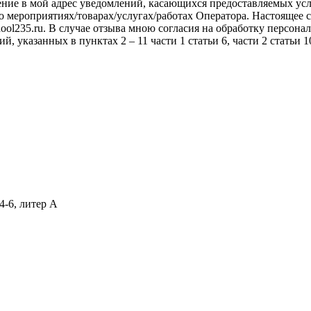
ение в мой адрес уведомлений, касающихся предоставляемых услу
о мероприятиях/товарах/услугах/работах Оператора. Настоящее с
ool235.ru. В случае отзыва мною согласия на обработку персон
, указанных в пунктах 2 – 11 части 1 статьи 6, части 2 статьи 
4-6, литер А