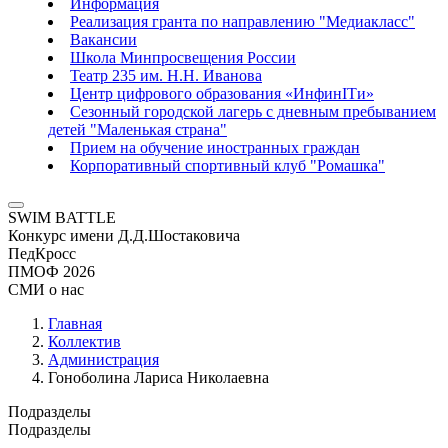
Информация
Реализация гранта по направлению "Медиакласс"
Вакансии
Школа Минпросвещения России
Театр 235 им. Н.Н. Иванова
Центр цифрового образования «ИнфинITи»
Сезонный городской лагерь с дневным пребыванием
детей "Маленькая страна"
Прием на обучение иностранных граждан
Корпоративный спортивный клуб "Ромашка"
SWIM BATTLE
Конкурс имени Д.Д.Шостаковича
ПедКросс
ПМОФ 2026
СМИ о нас
Главная
Коллектив
Администрация
Гоноболина Лариса Николаевна
Подразделы
Подразделы